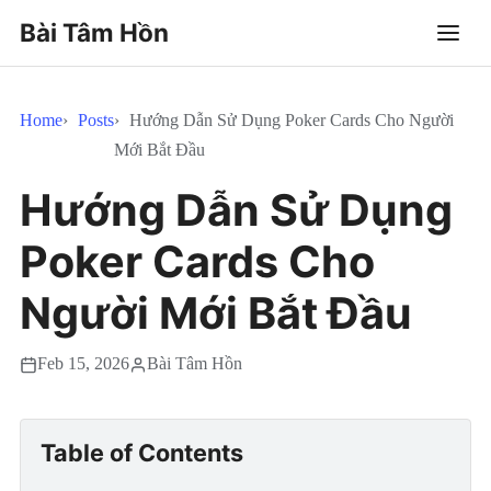
Bài Tâm Hồn
Home
Posts
Hướng Dẫn Sử Dụng Poker Cards Cho Người
Mới Bắt Đầu
Hướng Dẫn Sử Dụng
Poker Cards Cho
Người Mới Bắt Đầu
Feb 15, 2026
Bài Tâm Hồn
Table of Contents