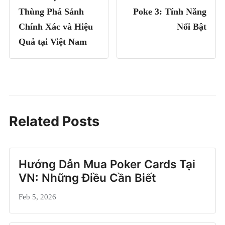
Thùng Phá Sảnh
Poke 3: Tính Năng
Chính Xác và Hiệu
Nổi Bật
Quả tại Việt Nam
Related Posts
Hướng Dẫn Mua Poker Cards Tại
VN: Những Điều Cần Biết
Feb 5, 2026