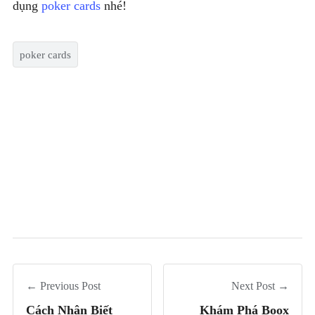
dụng
poker cards
nhé!
poker cards
← Previous Post
Next Post →
Cách Nhận Biết
Khám Phá Boox