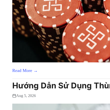
Read More →
Hướng Dẫn Sử Dụng Thùn
Aug 5, 2026