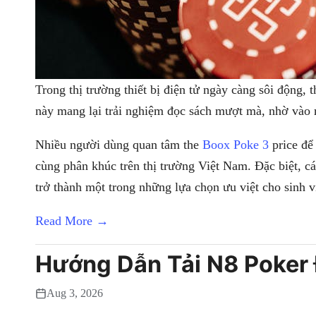
Trong thị trường thiết bị điện tử ngày càng sôi động, 
này mang lại trải nghiệm đọc sách mượt mà, nhờ vào m
Nhiều người dùng quan tâm the
Boox Poke 3
price để 
cùng phân khúc trên thị trường Việt Nam. Đặc biệt, c
trở thành một trong những lựa chọn ưu việt cho sinh 
Read More →
Hướng Dẫn Tải N8 Poker
Aug 3, 2026