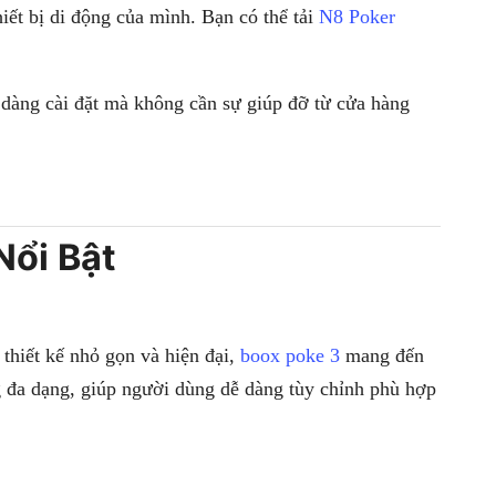
iết bị di động của mình. Bạn có thể tải
N8 Poker
ễ dàng cài đặt mà không cần sự giúp đỡ từ cửa hàng
Nổi Bật
thiết kế nhỏ gọn và hiện đại,
boox poke 3
mang đến
g đa dạng, giúp người dùng dễ dàng tùy chỉnh phù hợp