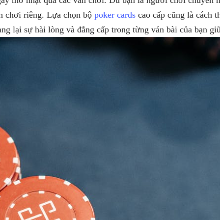
ch chơi riêng. Lựa chọn bộ
poker cards
cao cấp cũng là cách t
ng lại sự hài lòng và đẳng cấp trong từng ván bài của bạn g