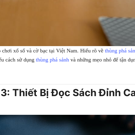
ò chơi xổ số và cờ bạc tại Việt Nam. Hiểu rõ về
thùng phá sả
hiểu cách sử dụng
thùng phá sảnh
và những mẹo nhỏ để tận dụng
3: Thiết Bị Đọc Sách Đỉnh C