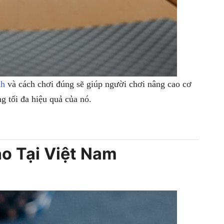
nh
và cách chơi đúng sẽ giúp người chơi nâng cao cơ
 tối đa hiệu quả của nó.
ao Tại Việt Nam