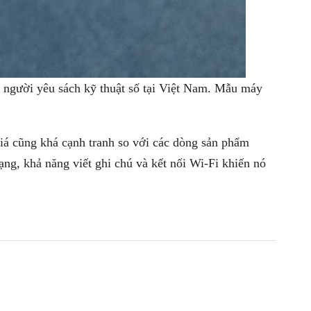
 người yêu sách kỹ thuật số tại Việt Nam. Mẫu máy
iá cũng khá cạnh tranh so với các dòng sản phẩm
ng, khả năng viết ghi chú và kết nối Wi-Fi khiến nó