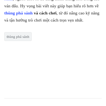
ván đấu. Hy vọng bài viết này giúp bạn hiểu rõ hơn về
thùng phá sảnh
và cách chơi
, từ đó nâng cao kỹ năng
và tận hưởng trò chơi một cách trọn vẹn nhất.
thùng phá sảnh