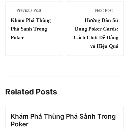
← Previous Post
Next Post →
Khám Phá Thùng
Hướng Dẫn Sử
Phá Sảnh Trong
Dụng Poker Cards:
Poker
Cách Chơi Dễ Dàng
và Hiệu Quả
Related Posts
Khám Phá Thùng Phá Sảnh Trong
Poker