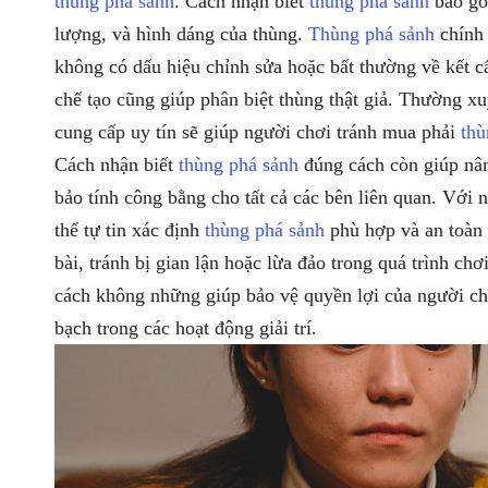
thùng phá sảnh
. Cách nhận biết
thùng phá sảnh
bao gồ
lượng, và hình dáng của thùng.
Thùng phá sảnh
chính 
không có dấu hiệu chỉnh sửa hoặc bất thường về kết c
chế tạo cũng giúp phân biệt thùng thật giả. Thường x
cung cấp uy tín sẽ giúp người chơi tránh mua phải
thù
Cách nhận biết
thùng phá sảnh
đúng cách còn giúp nân
bảo tính công bằng cho tất cả các bên liên quan. Với
thể tự tin xác định
thùng phá sảnh
phù hợp và an toàn 
bài, tránh bị gian lận hoặc lừa đảo trong quá trình ch
cách không những giúp bảo vệ quyền lợi của người ch
bạch trong các hoạt động giải trí.