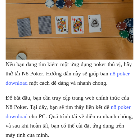
Nếu bạn đang tìm kiếm một ứng dụng poker thú vị, hãy
thử tải N8 Poker. Hướng dẫn này sẽ giúp bạn
n8 poker
download
một cách dễ dàng và nhanh chóng.
Để bắt đầu, bạn cần truy cập trang web chính thức của
N8 Poker. Tại đây, bạn sẽ tìm thấy liên kết để
n8 poker
download
cho PC. Quá trình tải về diễn ra nhanh chóng,
và sau khi hoàn tất, bạn có thể cài đặt ứng dụng trên
máy tính của mình.