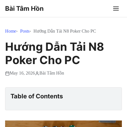
Bài Tâm Hồn
Home
Posts
Hướng Dẫn Tải N8 Poker Cho PC
Hướng Dẫn Tải N8
Poker Cho PC
May 16, 2026
Bài Tâm Hồn
Table of Contents