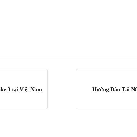
e 3 tại Việt Nam
Hướng Dẫn Tải N8