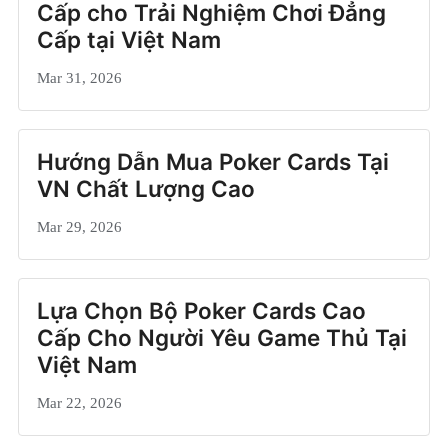
Cấp cho Trải Nghiệm Chơi Đẳng
Cấp tại Việt Nam
Mar 31, 2026
Hướng Dẫn Mua Poker Cards Tại
VN Chất Lượng Cao
Mar 29, 2026
Lựa Chọn Bộ Poker Cards Cao
Cấp Cho Người Yêu Game Thủ Tại
Việt Nam
Mar 22, 2026