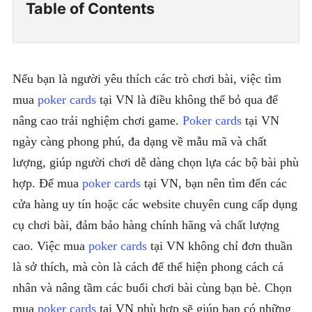
Table of Contents
Nếu bạn là người yêu thích các trò chơi bài, việc tìm
mua
poker cards
tại VN là điều không thể bỏ qua để
nâng cao trải nghiệm chơi game.
Poker cards
tại VN
ngày càng phong phú, đa dạng về mẫu mã và chất
lượng, giúp người chơi dễ dàng chọn lựa các bộ bài phù
hợp. Để mua
poker cards
tại VN, bạn nên tìm đến các
cửa hàng uy tín hoặc các website chuyên cung cấp dụng
cụ chơi bài, đảm bảo hàng chính hãng và chất lượng
cao. Việc mua
poker cards
tại VN không chỉ đơn thuần
là sở thích, mà còn là cách để thể hiện phong cách cá
nhân và nâng tầm các buổi chơi bài cùng bạn bè. Chọn
mua
poker cards
tại VN phù hợp sẽ giúp bạn có những