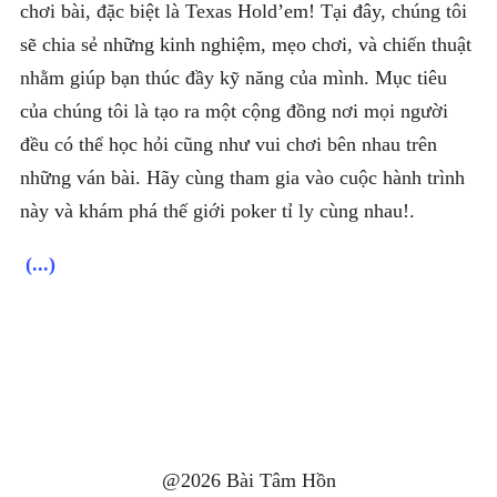
chơi bài, đặc biệt là Texas Hold’em! Tại đây, chúng tôi
sẽ chia sẻ những kinh nghiệm, mẹo chơi, và chiến thuật
nhằm giúp bạn thúc đầy kỹ năng của mình. Mục tiêu
của chúng tôi là tạo ra một cộng đồng nơi mọi người
đều có thể học hỏi cũng như vui chơi bên nhau trên
những ván bài. Hãy cùng tham gia vào cuộc hành trình
này và khám phá thế giới poker tỉ ly cùng nhau!.
(...)
@2026 Bài Tâm Hồn