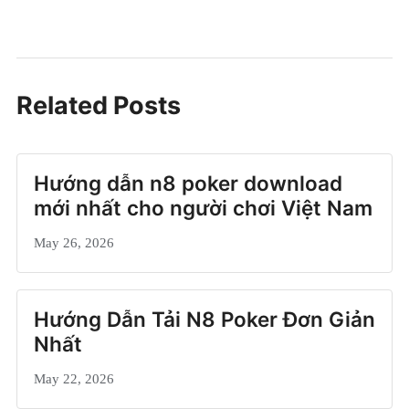
Related Posts
Hướng dẫn n8 poker download
mới nhất cho người chơi Việt Nam
May 26, 2026
Hướng Dẫn Tải N8 Poker Đơn Giản
Nhất
May 22, 2026