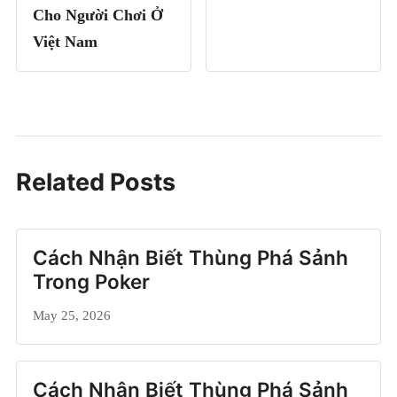
Cho Người Chơi Ở
Việt Nam
Related Posts
Cách Nhận Biết Thùng Phá Sảnh
Trong Poker
May 25, 2026
Cách Nhận Biết Thùng Phá Sảnh