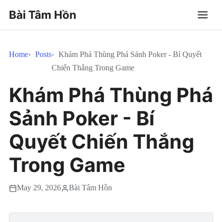
Bài Tâm Hồn
Home
Posts
Khám Phá Thùng Phá Sảnh Poker - Bí Quyết
Chiến Thắng Trong Game
Khám Phá Thùng Phá
Sảnh Poker - Bí
Quyết Chiến Thắng
Trong Game
May 29, 2026
Bài Tâm Hồn